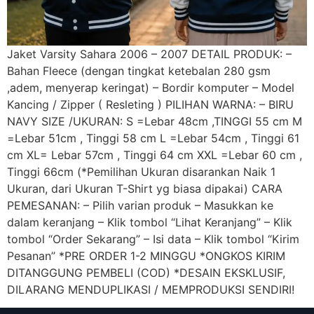
Jaket Varsity Sahara 2006 – 2007 DETAIL PRODUK: –
Bahan Fleece (dengan tingkat ketebalan 280 gsm
,adem, menyerap keringat) – Bordir komputer – Model
Kancing / Zipper ( Resleting ) PILIHAN WARNA: – BIRU
NAVY SIZE /UKURAN: S =Lebar 48cm ,TINGGI 55 cm M
=Lebar 51cm , Tinggi 58 cm L =Lebar 54cm , Tinggi 61
cm XL= Lebar 57cm , Tinggi 64 cm XXL =Lebar 60 cm ,
Tinggi 66cm (*Pemilihan Ukuran disarankan Naik 1
Ukuran, dari Ukuran T-Shirt yg biasa dipakai) CARA
PEMESANAN: – Pilih varian produk – Masukkan ke
dalam keranjang – Klik tombol “Lihat Keranjang” – Klik
tombol “Order Sekarang” – Isi data – Klik tombol “Kirim
Pesanan” *PRE ORDER 1-2 MINGGU *ONGKOS KIRIM
DITANGGUNG PEMBELI (COD) *DESAIN EKSKLUSIF,
DILARANG MENDUPLIKASI / MEMPRODUKSI SENDIRI!