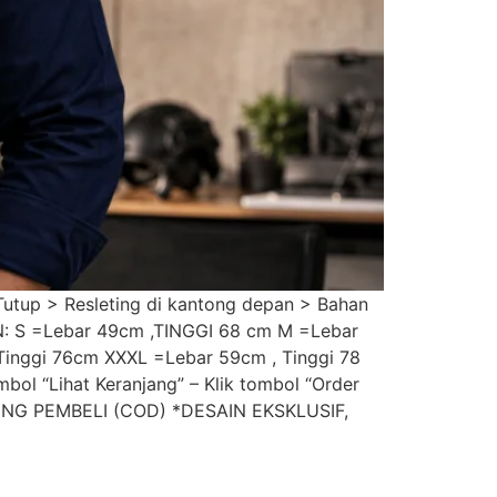
Tutup > Resleting di kantong depan > Bahan
N: S =Lebar 49cm ,TINGGI 68 cm M =Lebar
 Tinggi 76cm XXXL =Lebar 59cm , Tinggi 78
ol “Lihat Keranjang” – Klik tombol “Order
GUNG PEMBELI (COD) *DESAIN EKSKLUSIF,