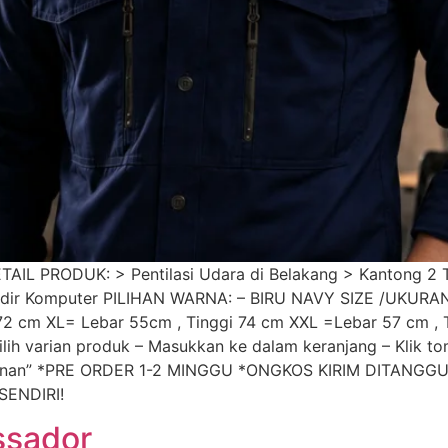
TAIL PRODUK: > Pentilasi Udara di Belakang > Kantong 2 
ordir Komputer PILIHAN WARNA: – BIRU NAVY SIZE /UKURA
 72 cm XL= Lebar 55cm , Tinggi 74 cm XXL =Lebar 57 cm ,
h varian produk – Masukkan ke dalam keranjang – Klik tomb
m Pesanan” *PRE ORDER 1-2 MINGGU *ONGKOS KIRIM DITANG
ENDIRI!
ssador