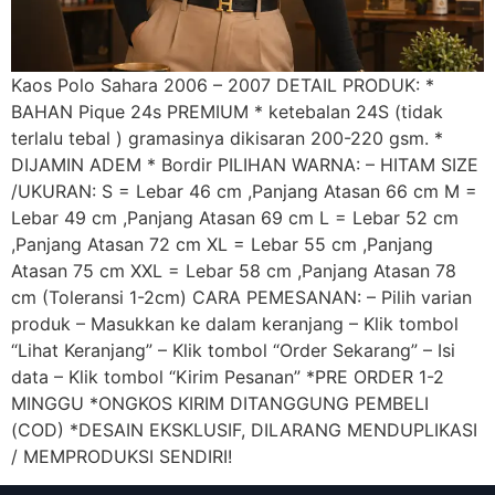
Kaos Polo Sahara 2006 – 2007 DETAIL PRODUK: *
BAHAN Pique 24s PREMIUM * ketebalan 24S (tidak
terlalu tebal ) gramasinya dikisaran 200-220 gsm. *
DIJAMIN ADEM * Bordir PILIHAN WARNA: – HITAM SIZE
/UKURAN: S = Lebar 46 cm ,Panjang Atasan 66 cm M =
Lebar 49 cm ,Panjang Atasan 69 cm L = Lebar 52 cm
,Panjang Atasan 72 cm XL = Lebar 55 cm ,Panjang
Atasan 75 cm XXL = Lebar 58 cm ,Panjang Atasan 78
cm (Toleransi 1-2cm) CARA PEMESANAN: – Pilih varian
produk – Masukkan ke dalam keranjang – Klik tombol
“Lihat Keranjang” – Klik tombol “Order Sekarang” – Isi
data – Klik tombol “Kirim Pesanan” *PRE ORDER 1-2
MINGGU *ONGKOS KIRIM DITANGGUNG PEMBELI
(COD) *DESAIN EKSKLUSIF, DILARANG MENDUPLIKASI
/ MEMPRODUKSI SENDIRI!