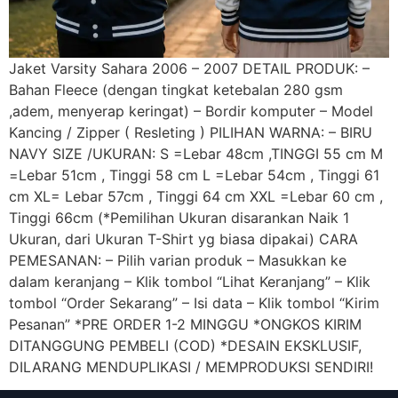
Jaket Varsity Sahara 2006 – 2007 DETAIL PRODUK: –
Bahan Fleece (dengan tingkat ketebalan 280 gsm
,adem, menyerap keringat) – Bordir komputer – Model
Kancing / Zipper ( Resleting ) PILIHAN WARNA: – BIRU
NAVY SIZE /UKURAN: S =Lebar 48cm ,TINGGI 55 cm M
=Lebar 51cm , Tinggi 58 cm L =Lebar 54cm , Tinggi 61
cm XL= Lebar 57cm , Tinggi 64 cm XXL =Lebar 60 cm ,
Tinggi 66cm (*Pemilihan Ukuran disarankan Naik 1
Ukuran, dari Ukuran T-Shirt yg biasa dipakai) CARA
PEMESANAN: – Pilih varian produk – Masukkan ke
dalam keranjang – Klik tombol “Lihat Keranjang” – Klik
tombol “Order Sekarang” – Isi data – Klik tombol “Kirim
Pesanan” *PRE ORDER 1-2 MINGGU *ONGKOS KIRIM
DITANGGUNG PEMBELI (COD) *DESAIN EKSKLUSIF,
DILARANG MENDUPLIKASI / MEMPRODUKSI SENDIRI!