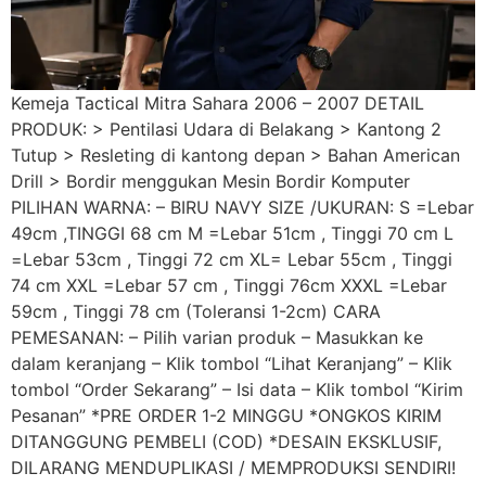
Kemeja Tactical Mitra Sahara 2006 – 2007 DETAIL
PRODUK: > Pentilasi Udara di Belakang > Kantong 2
Tutup > Resleting di kantong depan > Bahan American
Drill > Bordir menggukan Mesin Bordir Komputer
PILIHAN WARNA: – BIRU NAVY SIZE /UKURAN: S =Lebar
49cm ,TINGGI 68 cm M =Lebar 51cm , Tinggi 70 cm L
=Lebar 53cm , Tinggi 72 cm XL= Lebar 55cm , Tinggi
74 cm XXL =Lebar 57 cm , Tinggi 76cm XXXL =Lebar
59cm , Tinggi 78 cm (Toleransi 1-2cm) CARA
PEMESANAN: – Pilih varian produk – Masukkan ke
dalam keranjang – Klik tombol “Lihat Keranjang” – Klik
tombol “Order Sekarang” – Isi data – Klik tombol “Kirim
Pesanan” *PRE ORDER 1-2 MINGGU *ONGKOS KIRIM
DITANGGUNG PEMBELI (COD) *DESAIN EKSKLUSIF,
DILARANG MENDUPLIKASI / MEMPRODUKSI SENDIRI!