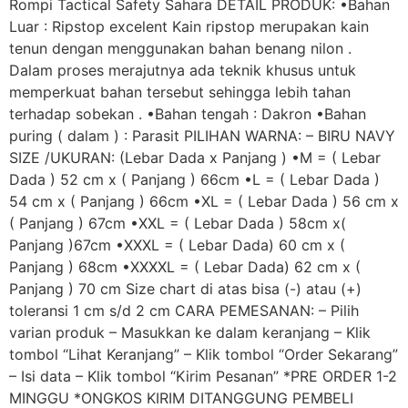
Rompi Tactical Safety Sahara DETAIL PRODUK: •Bahan
Luar : Ripstop excelent Kain ripstop merupakan kain
tenun dengan menggunakan bahan benang nilon .
Dalam proses merajutnya ada teknik khusus untuk
memperkuat bahan tersebut sehingga lebih tahan
terhadap sobekan . •Bahan tengah : Dakron •Bahan
puring ( dalam ) : Parasit PILIHAN WARNA: – BIRU NAVY
SIZE /UKURAN: (Lebar Dada x Panjang ) •M = ( Lebar
Dada ) 52 cm x ( Panjang ) 66cm •L = ( Lebar Dada )
54 cm x ( Panjang ) 66cm •XL = ( Lebar Dada ) 56 cm x
( Panjang ) 67cm •XXL = ( Lebar Dada ) 58cm x(
Panjang )67cm •XXXL = ( Lebar Dada) 60 cm x (
Panjang ) 68cm •XXXXL = ( Lebar Dada) 62 cm x (
Panjang ) 70 cm Size chart di atas bisa (-) atau (+)
toleransi 1 cm s/d 2 cm CARA PEMESANAN: – Pilih
varian produk – Masukkan ke dalam keranjang – Klik
tombol “Lihat Keranjang” – Klik tombol “Order Sekarang”
– Isi data – Klik tombol “Kirim Pesanan” *PRE ORDER 1-2
MINGGU *ONGKOS KIRIM DITANGGUNG PEMBELI