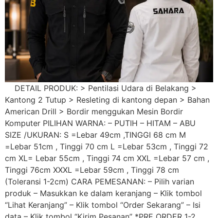
DETAIL PRODUK: > Pentilasi Udara di Belakang >
Kantong 2 Tutup > Resleting di kantong depan > Bahan
American Drill > Bordir menggukan Mesin Bordir
Komputer PILIHAN WARNA: – PUTIH – HITAM – ABU
SIZE /UKURAN: S =Lebar 49cm ,TINGGI 68 cm M
=Lebar 51cm , Tinggi 70 cm L =Lebar 53cm , Tinggi 72
cm XL= Lebar 55cm , Tinggi 74 cm XXL =Lebar 57 cm ,
Tinggi 76cm XXXL =Lebar 59cm , Tinggi 78 cm
(Toleransi 1-2cm) CARA PEMESANAN: – Pilih varian
produk – Masukkan ke dalam keranjang – Klik tombol
“Lihat Keranjang” – Klik tombol “Order Sekarang” – Isi
data – Klik tombol “Kirim Pesanan” *PRE ORDER 1-2